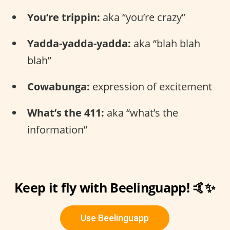
You’re trippin:
aka “you’re crazy”
Yadda-yadda-yadda:
aka “blah blah
blah”
Cowabunga:
expression of excitement
What’s the 411:
aka “what’s the
information”
Keep it fly with Beelinguapp! 🤙✨
Use Beelinguapp