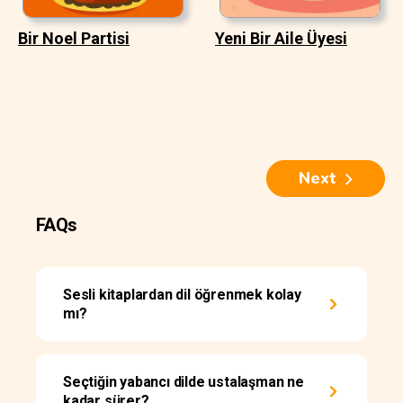
Bir Noel Partisi
Yeni Bir Aile Üyesi
Next
FAQs
Sesli kitaplardan dil öğrenmek kolay
mı?
Seçtiğin yabancı dilde ustalaşman ne
kadar sürer?