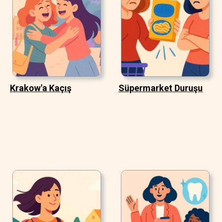
Krakow'a Kaçış
Süpermarket Duruşu