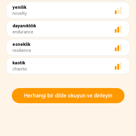
yenilik
novelty
dayanıklılık
endurance
esneklik
resilience
kaotik
chaotic
Herhangi bir dilde okuyun ve dinleyin