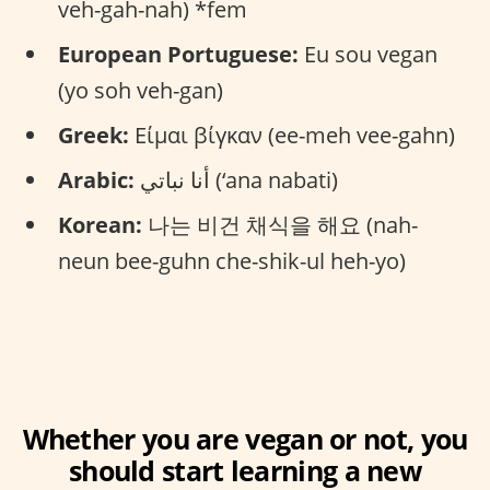
veh-gah-nah) *fem
European Portuguese:
Eu sou vegan
(yo soh veh-gan)
Greek:
Είμαι βίγκαν (ee-meh vee-gahn)
Arabic:
أنا نباتي (‘ana nabati)
Korean:
나는 비건 채식을 해요 (nah-
neun bee-guhn che-shik-ul heh-yo)
Whether you are vegan or not, you
should start learning a new