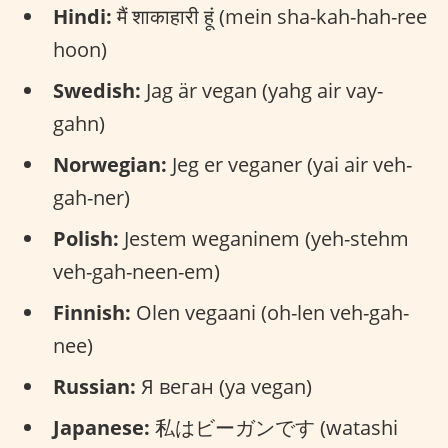
Hindi:
मैं शाकाहारी हूं (mein sha-kah-hah-ree
hoon)
Swedish:
Jag är vegan (yahg air vay-
gahn)
Norwegian:
Jeg er veganer (yai air veh-
gah-ner)
Polish:
Jestem weganinem (yeh-stehm
veh-gah-neen-em)
Finnish:
Olen vegaani (oh-len veh-gah-
nee)
Russian:
Я веган (ya vegan)
Japanese:
私はビーガンです (watashi