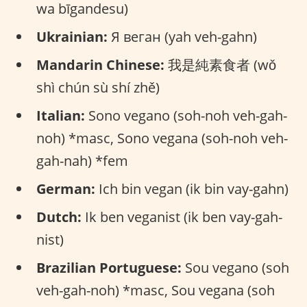
wa bīgandesu)
Ukrainian:
Я веган (yah veh-gahn)
Mandarin Chinese:
我是純素食者 (wǒ
shì chún sù shí zhě)
Italian:
Sono vegano (soh-noh veh-gah-
noh) *masc, Sono vegana (soh-noh veh-
gah-nah) *fem
German:
Ich bin vegan (ik bin vay-gahn)
Dutch:
Ik ben veganist (ik ben vay-gah-
nist)
Brazilian Portuguese:
Sou vegano (soh
veh-gah-noh) *masc, Sou vegana (soh