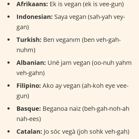
Afrikaans:
Ek is vegan (ek is vee-gun)
Indonesian:
Saya vegan (sah-yah vey-
gan)
Turkish:
Ben veganım (ben veh-gah-
nuhm)
Albanian:
Unë jam vegan (oo-nuh yahm
veh-gahn)
Filipino:
Ako ay vegan (ah-koh eye vee-
gun)
Basque:
Beganoa naiz (beh-gah-noh-ah
nah-ees)
Catalan:
Jo sóc vegà (joh sohk veh-gah)