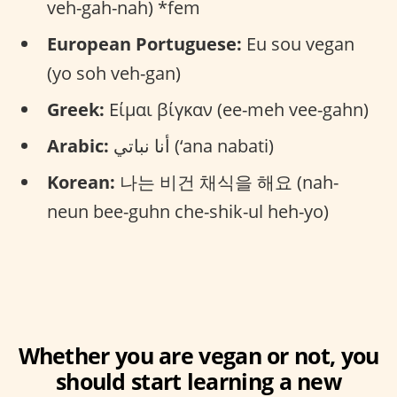
veh-gah-nah) *fem
European Portuguese:
Eu sou vegan
(yo soh veh-gan)
Greek:
Είμαι βίγκαν (ee-meh vee-gahn)
Arabic:
أنا نباتي (‘ana nabati)
Korean:
나는 비건 채식을 해요 (nah-
neun bee-guhn che-shik-ul heh-yo)
Whether you are vegan or not, you
should start learning a new