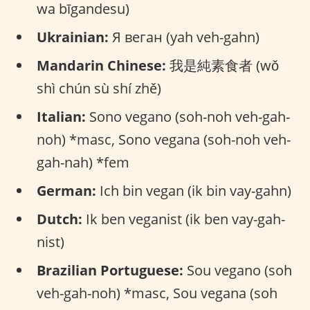
wa bīgandesu)
Ukrainian:
Я веган (yah veh-gahn)
Mandarin Chinese:
我是純素食者 (wǒ
shì chún sù shí zhě)
Italian:
Sono vegano (soh-noh veh-gah-
noh) *masc, Sono vegana (soh-noh veh-
gah-nah) *fem
German:
Ich bin vegan (ik bin vay-gahn)
Dutch:
Ik ben veganist (ik ben vay-gah-
nist)
Brazilian Portuguese:
Sou vegano (soh
veh-gah-noh) *masc, Sou vegana (soh