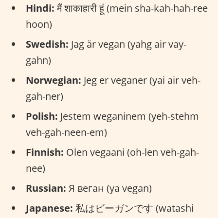
Hindi:
मैं शाकाहारी हूं (mein sha-kah-hah-ree
hoon)
Swedish:
Jag är vegan (yahg air vay-
gahn)
Norwegian:
Jeg er veganer (yai air veh-
gah-ner)
Polish:
Jestem weganinem (yeh-stehm
veh-gah-neen-em)
Finnish:
Olen vegaani (oh-len veh-gah-
nee)
Russian:
Я веган (ya vegan)
Japanese:
私はビーガンです (watashi