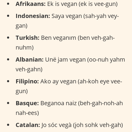
Afrikaans:
Ek is vegan (ek is vee-gun)
Indonesian:
Saya vegan (sah-yah vey-
gan)
Turkish:
Ben veganım (ben veh-gah-
nuhm)
Albanian:
Unë jam vegan (oo-nuh yahm
veh-gahn)
Filipino:
Ako ay vegan (ah-koh eye vee-
gun)
Basque:
Beganoa naiz (beh-gah-noh-ah
nah-ees)
Catalan:
Jo sóc vegà (joh sohk veh-gah)