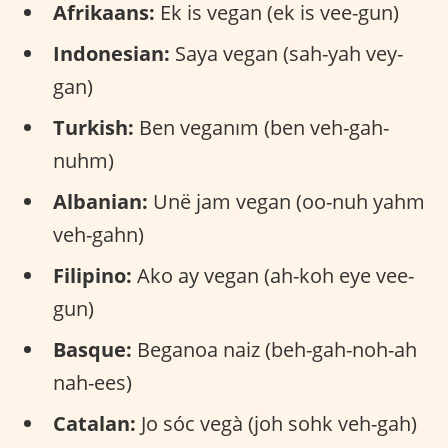
Afrikaans:
Ek is vegan (ek is vee-gun)
Indonesian:
Saya vegan (sah-yah vey-
gan)
Turkish:
Ben veganım (ben veh-gah-
nuhm)
Albanian:
Unë jam vegan (oo-nuh yahm
veh-gahn)
Filipino:
Ako ay vegan (ah-koh eye vee-
gun)
Basque:
Beganoa naiz (beh-gah-noh-ah
nah-ees)
Catalan:
Jo sóc vegà (joh sohk veh-gah)