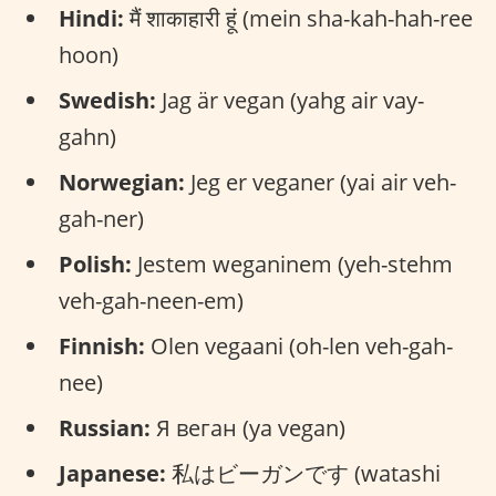
Hindi:
मैं शाकाहारी हूं (mein sha-kah-hah-ree
hoon)
Swedish:
Jag är vegan (yahg air vay-
gahn)
Norwegian:
Jeg er veganer (yai air veh-
gah-ner)
Polish:
Jestem weganinem (yeh-stehm
veh-gah-neen-em)
Finnish:
Olen vegaani (oh-len veh-gah-
nee)
Russian:
Я веган (ya vegan)
Japanese:
私はビーガンです (watashi