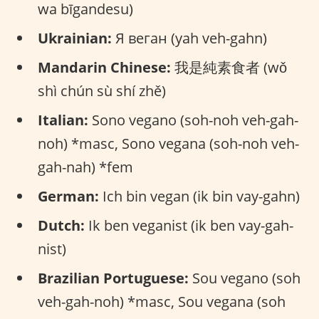
wa bīgandesu)
Ukrainian:
Я веган (yah veh-gahn)
Mandarin Chinese:
我是純素食者 (wǒ
shì chún sù shí zhě)
Italian:
Sono vegano (soh-noh veh-gah-
noh) *masc, Sono vegana (soh-noh veh-
gah-nah) *fem
German:
Ich bin vegan (ik bin vay-gahn)
Dutch:
Ik ben veganist (ik ben vay-gah-
nist)
Brazilian Portuguese:
Sou vegano (soh
veh-gah-noh) *masc, Sou vegana (soh