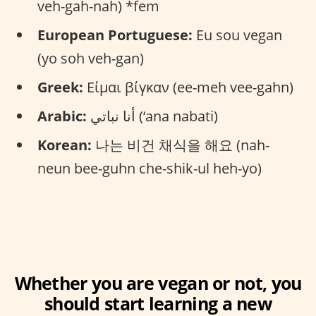
veh-gah-nah) *fem
European Portuguese:
Eu sou vegan
(yo soh veh-gan)
Greek:
Είμαι βίγκαν (ee-meh vee-gahn)
أنا نباتي (‘ana nabati)
Arabic:
Korean:
나는 비건 채식을 해요 (nah-
neun bee-guhn che-shik-ul heh-yo)
Whether you are vegan or not, you
should start learning a new