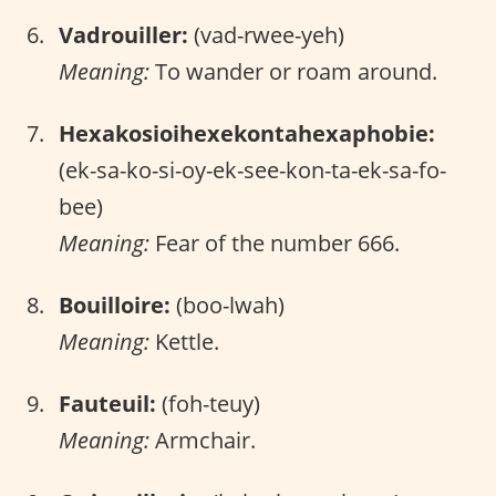
Vadrouiller:
(vad-rwee-yeh)
Meaning:
To wander or roam around.
Hexakosioihexekontahexaphobie:
(ek-sa-ko-si-oy-ek-see-kon-ta-ek-sa-fo-
bee)
Meaning:
Fear of the number 666.
Bouilloire:
(boo-lwah)
Meaning:
Kettle.
Fauteuil:
(foh-teuy)
Meaning:
Armchair.