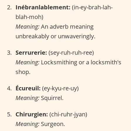
Inébranlablement:
(in-ey-brah-lah-
blah-moh)
Meaning:
An adverb meaning
unbreakably or unwaveringly.
Serrurerie:
(sey-ruh-ruh-ree)
Meaning:
Locksmithing or a locksmith's
shop.
Écureuil:
(ey-kyu-re-uy)
Meaning:
Squirrel.
Chirurgien:
(chi-ruhr-jyan)
Meaning:
Surgeon.