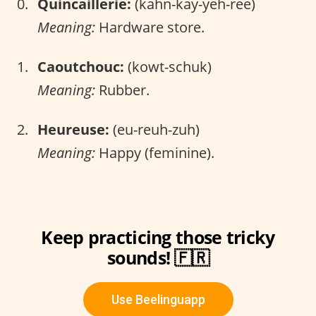
Quincaillerie:
(kahn-kay-yeh-ree)
Meaning:
Hardware store.
Caoutchouc:
(kowt-schuk)
Meaning:
Rubber.
Heureuse:
(eu-reuh-zuh)
Meaning:
Happy (feminine).
Keep practicing those tricky
sounds! 🇫🇷
Use Beelinguapp