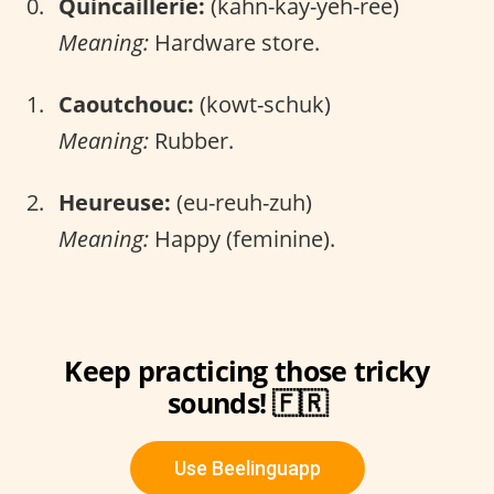
Quincaillerie:
(kahn-kay-yeh-ree)
Meaning:
Hardware store.
Caoutchouc:
(kowt-schuk)
Meaning:
Rubber.
Heureuse:
(eu-reuh-zuh)
Meaning:
Happy (feminine).
Keep practicing those tricky
sounds! 🇫🇷
Use Beelinguapp