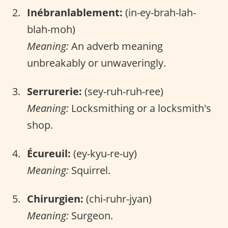
Inébranlablement:
(in-ey-brah-lah-
blah-moh)
Meaning:
An adverb meaning
unbreakably or unwaveringly.
Serrurerie:
(sey-ruh-ruh-ree)
Meaning:
Locksmithing or a locksmith's
shop.
Écureuil:
(ey-kyu-re-uy)
Meaning:
Squirrel.
Chirurgien:
(chi-ruhr-jyan)
Meaning:
Surgeon.