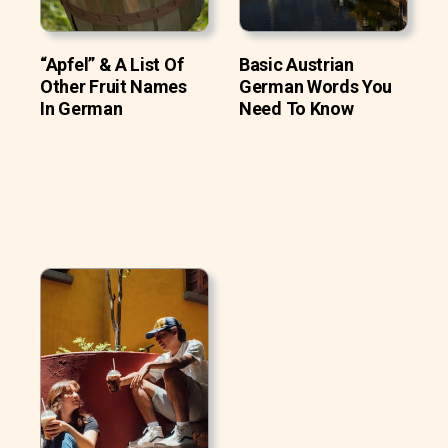
“Apfel” & A List Of
Basic Austrian
Other Fruit Names
German Words You
In German
Need To Know