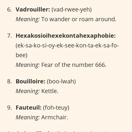
Vadrouiller:
(vad-rwee-yeh)
Meaning:
To wander or roam around.
Hexakosioihexekontahexaphobie:
(ek-sa-ko-si-oy-ek-see-kon-ta-ek-sa-fo-
bee)
Meaning:
Fear of the number 666.
Bouilloire:
(boo-lwah)
Meaning:
Kettle.
Fauteuil:
(foh-teuy)
Meaning:
Armchair.