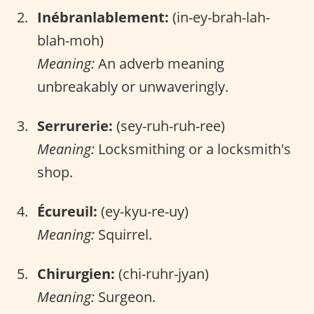
Inébranlablement:
(in-ey-brah-lah-
blah-moh)
Meaning:
An adverb meaning
unbreakably or unwaveringly.
Serrurerie:
(sey-ruh-ruh-ree)
Meaning:
Locksmithing or a locksmith's
shop.
Écureuil:
(ey-kyu-re-uy)
Meaning:
Squirrel.
Chirurgien:
(chi-ruhr-jyan)
Meaning:
Surgeon.