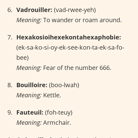
Vadrouiller:
(vad-rwee-yeh)
Meaning:
To wander or roam around.
Hexakosioihexekontahexaphobie:
(ek-sa-ko-si-oy-ek-see-kon-ta-ek-sa-fo-
bee)
Meaning:
Fear of the number 666.
Bouilloire:
(boo-lwah)
Meaning:
Kettle.
Fauteuil:
(foh-teuy)
Meaning:
Armchair.