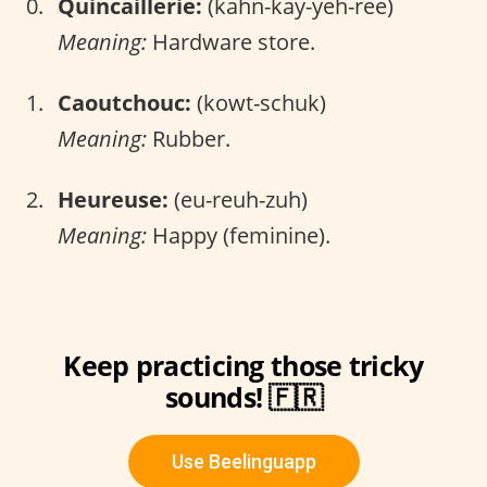
Quincaillerie:
(kahn-kay-yeh-ree)
Meaning:
Hardware store.
Caoutchouc:
(kowt-schuk)
Meaning:
Rubber.
Heureuse:
(eu-reuh-zuh)
Meaning:
Happy (feminine).
Keep practicing those tricky
sounds! 🇫🇷
Use Beelinguapp