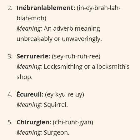
Inébranlablement:
(in-ey-brah-lah-
blah-moh)
Meaning:
An adverb meaning
unbreakably or unwaveringly.
Serrurerie:
(sey-ruh-ruh-ree)
Meaning:
Locksmithing or a locksmith's
shop.
Écureuil:
(ey-kyu-re-uy)
Meaning:
Squirrel.
Chirurgien:
(chi-ruhr-jyan)
Meaning:
Surgeon.