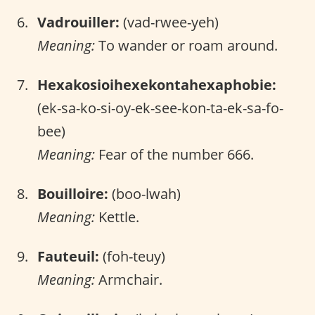
Vadrouiller:
(vad-rwee-yeh)
Meaning:
To wander or roam around.
Hexakosioihexekontahexaphobie:
(ek-sa-ko-si-oy-ek-see-kon-ta-ek-sa-fo-
bee)
Meaning:
Fear of the number 666.
Bouilloire:
(boo-lwah)
Meaning:
Kettle.
Fauteuil:
(foh-teuy)
Meaning:
Armchair.