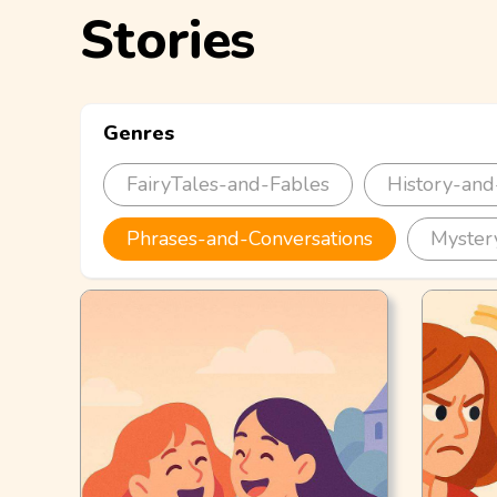
Stories
Genres
FairyTales-and-Fables
History-and
Phrases-and-Conversations
Myster