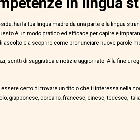
ompetenze in lingua st
de, hai la tua lingua madre da una parte e la lingua strani
sto è un modo pratico ed efficace per capire e imparare i
 di ascolto e a scoprire come pronunciare nuove parole men
i, scritti di saggistica e notizie aggiornate. Alla fine di
essere certo di trovare un titolo che ti interessa nella n
olo
,
giapponese
,
coreano
,
francese
,
cinese
,
tedesco
,
ital