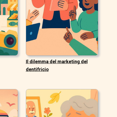
Il dilemma del marketing del
dentifricio