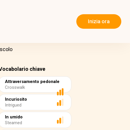
Inizia ora
uscolo
Vocabolario chiave
Attraversamento pedonale
Crosswalk
Incuriosito
Intrigued
In umido
Steamed