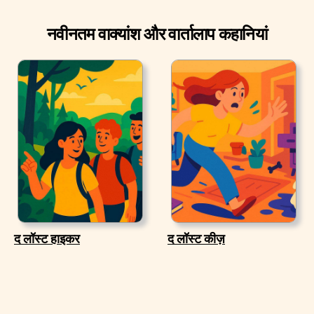
नवीनतम वाक्यांश और वार्तालाप कहानियां
द लॉस्ट हाइकर
द लॉस्ट कीज़