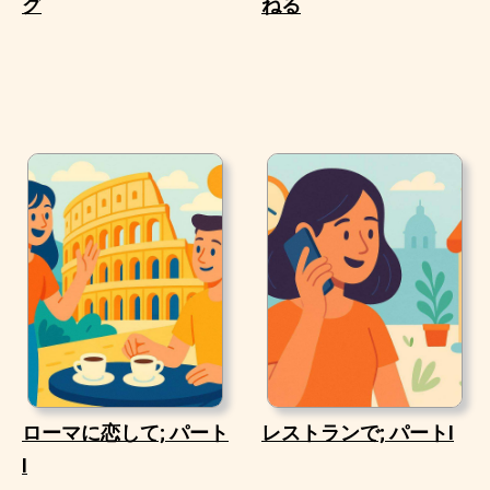
グ
ねる
ローマに恋して; パート
レストランで; パートI
I