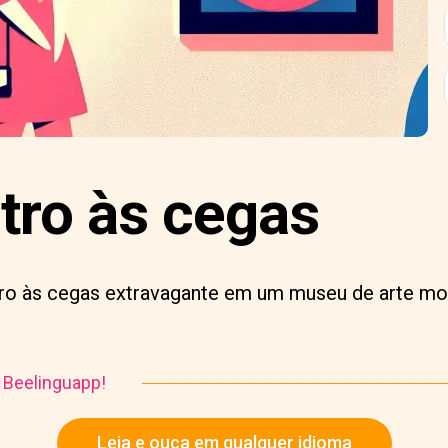
tro às cegas
o às cegas extravagante em um museu de arte mo
o Beelinguapp!
Leia e ouça em qualquer idioma