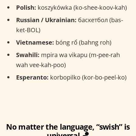
Polish:
koszykówka (ko-shee-koov-kah)
Russian / Ukrainian:
баскетбол (bas-
ket-BOL)
Vietnamese:
bóng rổ (bahng roh)
Swahili:
mpira wa vikapu (m-pee-rah
wah vee-kah-poo)
Esperanto:
korbopilko (kor-bo-peel-ko)
No matter the language, “swish” is
universal 🏀