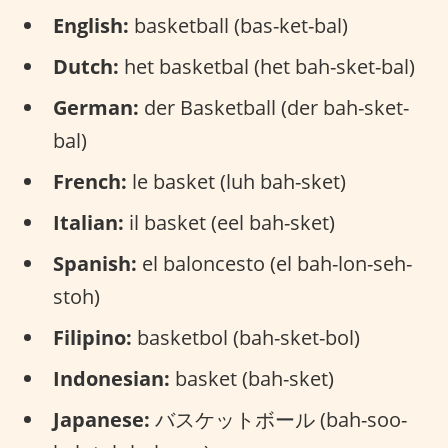
English:
basketball (bas-ket-bal)
Dutch:
het basketbal (het bah-sket-bal)
German:
der Basketball (der bah-sket-
bal)
French:
le basket (luh bah-sket)
Italian:
il basket (eel bah-sket)
Spanish:
el baloncesto (el bah-lon-seh-
stoh)
Filipino:
basketbol (bah-sket-bol)
Indonesian:
basket (bah-sket)
Japanese:
バスケットボール (bah-soo-