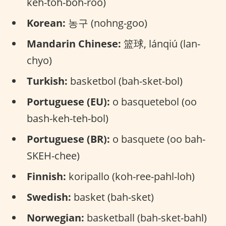
keh-toh-boh-roo)
Korean:
농구 (nohng-goo)
Mandarin Chinese:
篮球, lánqiú (lan-
chyo)
Turkish:
basketbol (bah-sket-bol)
Portuguese (EU):
o basquetebol (oo
bash-keh-teh-bol)
Portuguese (BR):
o basquete (oo bah-
SKEH-chee)
Finnish:
koripallo (koh-ree-pahl-loh)
Swedish:
basket (bah-sket)
Norwegian:
basketball (bah-sket-bahl)