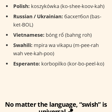
Polish:
koszykówka (ko-shee-koov-kah)
Russian / Ukrainian:
баскетбол (bas-
ket-BOL)
Vietnamese:
bóng rổ (bahng roh)
Swahili:
mpira wa vikapu (m-pee-rah
wah vee-kah-poo)
Esperanto:
korbopilko (kor-bo-peel-ko)
No matter the language, “swish” is
universal 🏀