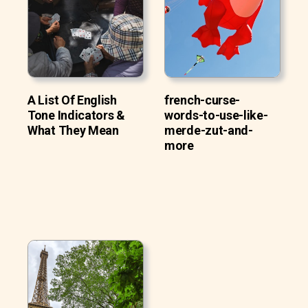
A List Of English
french-curse-
Tone Indicators &
words-to-use-like-
What They Mean
merde-zut-and-
more