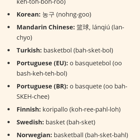
keh-toh-boh-roo)
Korean:
농구 (nohng-goo)
Mandarin Chinese:
篮球, lánqiú (lan-
chyo)
Turkish:
basketbol (bah-sket-bol)
Portuguese (EU):
o basquetebol (oo
bash-keh-teh-bol)
Portuguese (BR):
o basquete (oo bah-
SKEH-chee)
Finnish:
koripallo (koh-ree-pahl-loh)
Swedish:
basket (bah-sket)
Norwegian:
basketball (bah-sket-bahl)