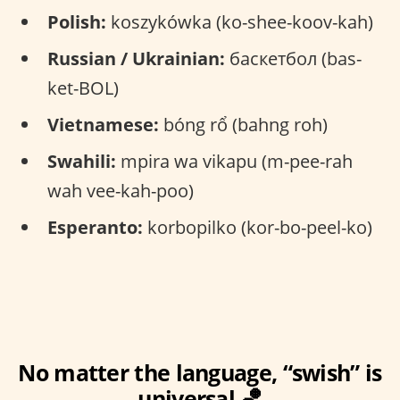
Polish:
koszykówka (ko-shee-koov-kah)
Russian / Ukrainian:
баскетбол (bas-
ket-BOL)
Vietnamese:
bóng rổ (bahng roh)
Swahili:
mpira wa vikapu (m-pee-rah
wah vee-kah-poo)
Esperanto:
korbopilko (kor-bo-peel-ko)
No matter the language, “swish” is
universal 🏀