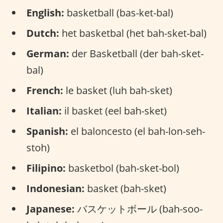
English:
basketball (bas-ket-bal)
Dutch:
het basketbal (het bah-sket-bal)
German:
der Basketball (der bah-sket-
bal)
French:
le basket (luh bah-sket)
Italian:
il basket (eel bah-sket)
Spanish:
el baloncesto (el bah-lon-seh-
stoh)
Filipino:
basketbol (bah-sket-bol)
Indonesian:
basket (bah-sket)
Japanese:
バスケットボール (bah-soo-