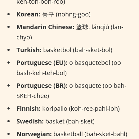
keh-toh-boh-roo)
Korean:
농구 (nohng-goo)
Mandarin Chinese:
篮球, lánqiú (lan-
chyo)
Turkish:
basketbol (bah-sket-bol)
Portuguese (EU):
o basquetebol (oo
bash-keh-teh-bol)
Portuguese (BR):
o basquete (oo bah-
SKEH-chee)
Finnish:
koripallo (koh-ree-pahl-loh)
Swedish:
basket (bah-sket)
Norwegian:
basketball (bah-sket-bahl)