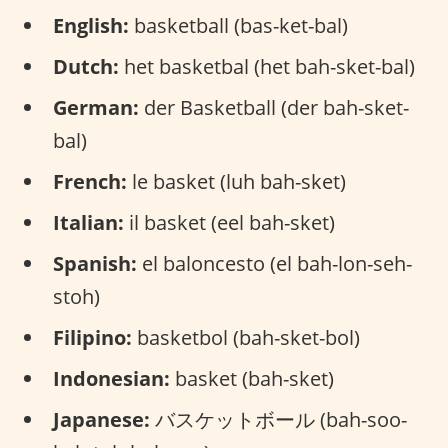
English:
basketball (bas-ket-bal)
Dutch:
het basketbal (het bah-sket-bal)
German:
der Basketball (der bah-sket-
bal)
French:
le basket (luh bah-sket)
Italian:
il basket (eel bah-sket)
Spanish:
el baloncesto (el bah-lon-seh-
stoh)
Filipino:
basketbol (bah-sket-bol)
Indonesian:
basket (bah-sket)
Japanese:
バスケットボール (bah-soo-