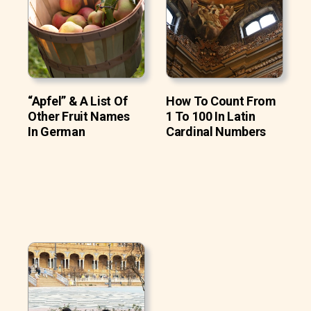
“Apfel” & A List Of
How To Count From
Other Fruit Names
1 To 100 In Latin
In German
Cardinal Numbers