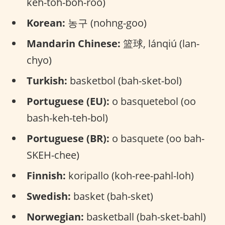
keh-toh-boh-roo)
Korean:
농구 (nohng-goo)
Mandarin Chinese:
篮球, lánqiú (lan-
chyo)
Turkish:
basketbol (bah-sket-bol)
Portuguese (EU):
o basquetebol (oo
bash-keh-teh-bol)
Portuguese (BR):
o basquete (oo bah-
SKEH-chee)
Finnish:
koripallo (koh-ree-pahl-loh)
Swedish:
basket (bah-sket)
Norwegian:
basketball (bah-sket-bahl)