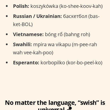
Polish:
koszykówka (ko-shee-koov-kah)
Russian / Ukrainian:
баскетбол (bas-
ket-BOL)
Vietnamese:
bóng rổ (bahng roh)
Swahili:
mpira wa vikapu (m-pee-rah
wah vee-kah-poo)
Esperanto:
korbopilko (kor-bo-peel-ko)
No matter the language, “swish” is
universal 🏀