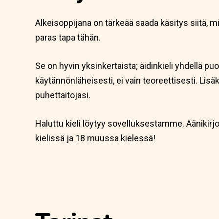
Alkeisoppijana on tärkeää saada käsitys siitä, 
paras tapa tähän.
Se on hyvin yksinkertaista; äidinkieli yhdellä puole
käytännönläheisesti, ei vain teoreettisesti. Lis
puhettaitojasi.
Haluttu kieli löytyy sovelluksestamme. Äänikirj
kielissä ja 18 muussa kielessä!