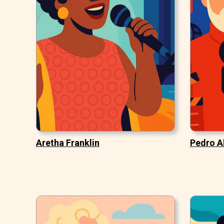
Aretha Franklin
Pedro A