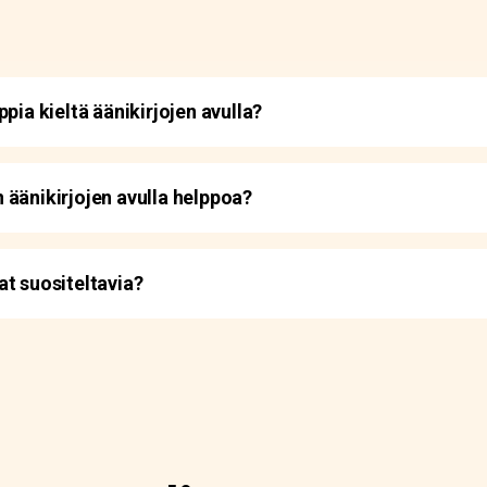
pia kieltä äänikirjojen avulla?
 äänikirjojen avulla helppoa?
t suositeltavia?