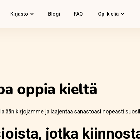
Kirjasto
Blogi
FAQ
Opi kieliä
pa oppia kieltä
lla äänikirjojamme ja laajentaa sanastoasi nopeasti suosi
ioista, jotka kiinnost