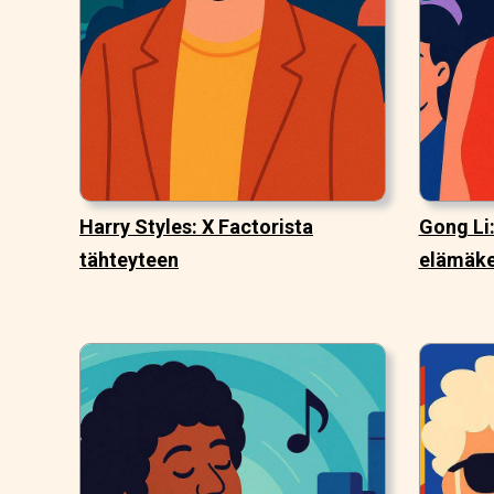
Harry Styles: X Factorista
Gong Li
tähteyteen
elämäke