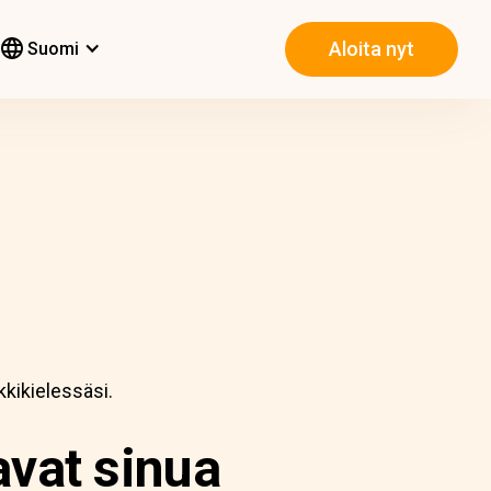
Aloita nyt
Suomi
kkikielessäsi.
avat sinua