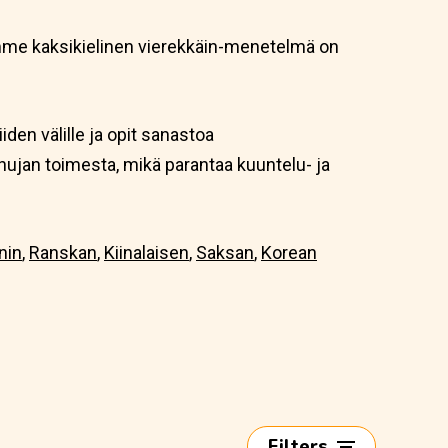
jemme kaksikielinen vierekkäin-menetelmä on
iiden välille ja opit sanastoa
uhujan toimesta, mikä parantaa kuuntelu- ja
nin
,
Ranskan
,
Kiinalaisen
,
Saksan
,
Korean
Filters