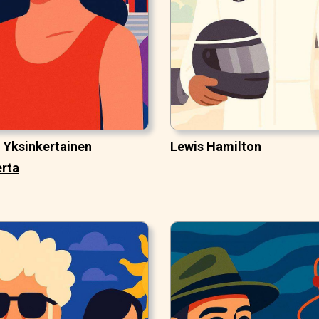
: Yksinkertainen
Lewis Hamilton
rta