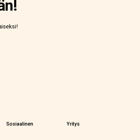
än!
aiseksi!
Sosiaalinen
Yritys