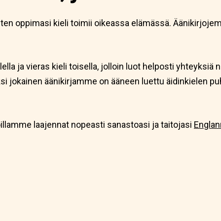
miten oppimasi kieli toimii oikeassa elämässä. Äänikirjo
lla ja vieras kieli toisella, jolloin luot helposti yhteyksiä n
äksi jokainen äänikirjamme on ääneen luettu äidinkielen p
oillamme laajennat nopeasti sanastoasi ja taitojasi
Englan