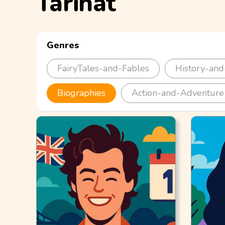
Tarinat
Genres
FairyTales-and-Fables
History-and
Biographies
Action-and-Adventure