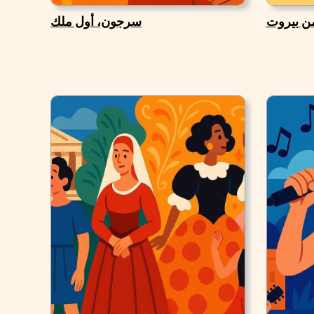
من بيروت
سرجون، أول ملك