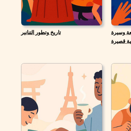
عة وسيرة
تاريخ وتطور التنانير
ية قصيرة