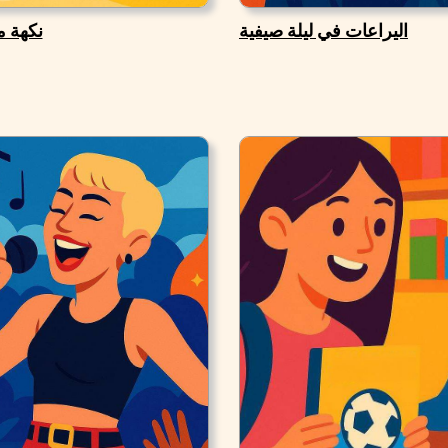
اليراعات في ليلة صيفية
نكهة 