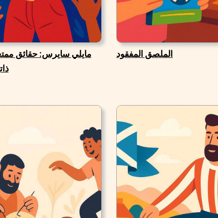
الملصق المفقود
مايلي سايرس: حقائق ممت
ذات