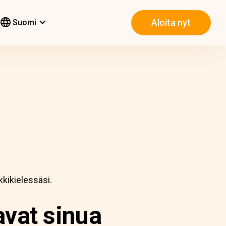
Aloita nyt
Suomi
kkikielessäsi.
avat sinua