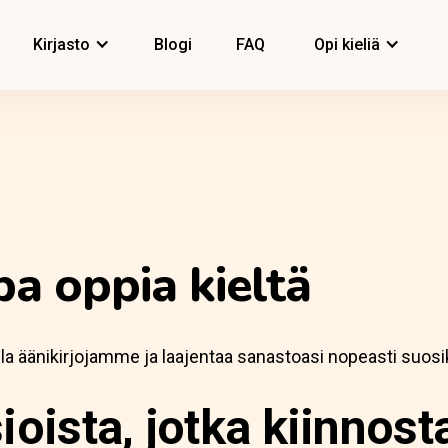
Kirjasto
Blogi
FAQ
Opi kieliä
pa oppia kieltä
lla äänikirjojamme ja laajentaa sanastoasi nopeasti suosi
ioista, jotka kiinnost