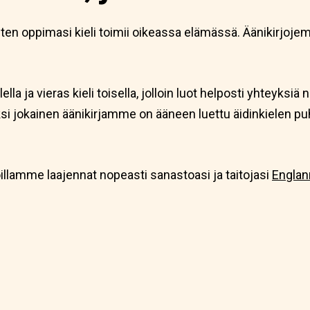
miten oppimasi kieli toimii oikeassa elämässä. Äänikirjo
lla ja vieras kieli toisella, jolloin luot helposti yhteyksiä n
äksi jokainen äänikirjamme on ääneen luettu äidinkielen p
oillamme laajennat nopeasti sanastoasi ja taitojasi
Englan