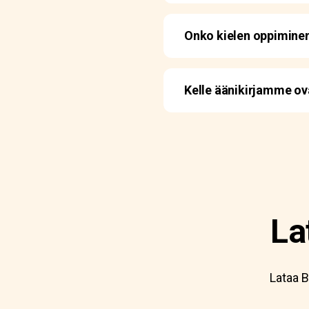
Onko kielen oppiminen
Kelle äänikirjamme ova
La
Lataa B