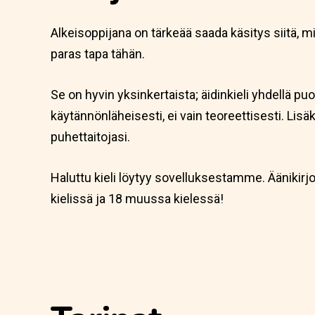
Alkeisoppijana on tärkeää saada käsitys siitä, 
paras tapa tähän.
Se on hyvin yksinkertaista; äidinkieli yhdellä puole
käytännönläheisesti, ei vain teoreettisesti. Lis
puhettaitojasi.
Haluttu kieli löytyy sovelluksestamme. Äänikirj
kielissä ja 18 muussa kielessä!