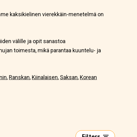
jemme kaksikielinen vierekkäin-menetelmä on
iiden välille ja opit sanastoa
uhujan toimesta, mikä parantaa kuuntelu- ja
nin
,
Ranskan
,
Kiinalaisen
,
Saksan
,
Korean
Filters