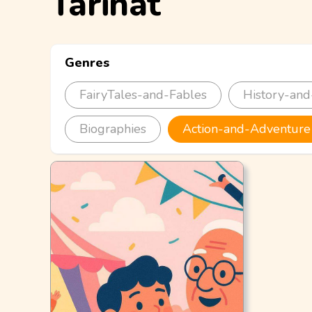
Tarinat
Genres
FairyTales-and-Fables
History-and
Biographies
Action-and-Adventure