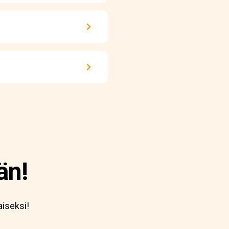
än!
aiseksi!