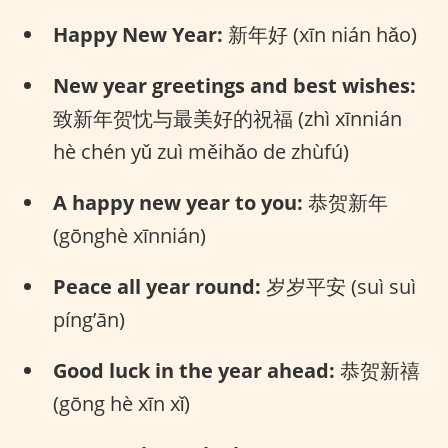
Happy New Year:
新年好 (xīn nián hǎo)
New year greetings and best wishes:
致新年贺忱与最美好的祝福 (zhì xīnnián
hè chén yǔ zuì měihǎo de zhùfú)
A happy new year to you:
恭贺新年
(gōnghè xīnnián)
Peace all year round:
岁岁平安 (suì suì
píng’ān)
Good luck in the year ahead:
恭贺新禧
(gōng hè xīn xǐ)