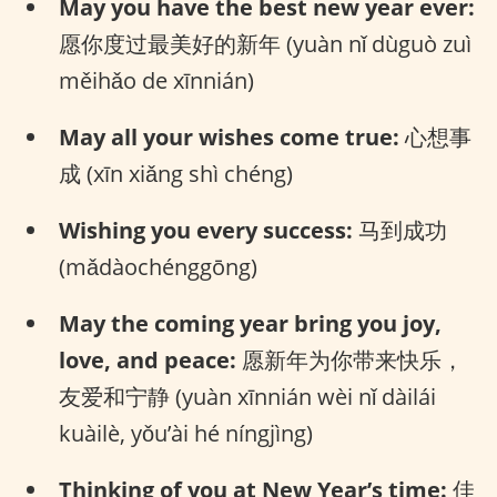
May you have the best new year ever:
愿你度过最美好的新年 (yuàn nǐ dùguò zuì
měihǎo de xīnnián)
May all your wishes come true:
心想事
成 (xīn xiǎng shì chéng)
Wishing you every success:
马到成功
(mǎdàochénggōng)
May the coming year bring you joy,
love, and peace:
愿新年为你带来快乐，
友爱和宁静 (yuàn xīnnián wèi nǐ dàilái
kuàilè, yǒu’ài hé níngjìng)
Thinking of you at New Year’s time:
佳