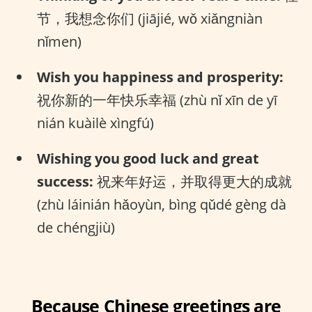
节，我想念你们 (jiājié, wǒ xiǎngniàn
nǐmen)
Wish you happiness and prosperity:
祝你新的一年快乐幸福 (zhù nǐ xīn de yī
nián kuàilè xìngfú)
Wishing you good luck and great
success:
祝来年好运，并取得更大的成就
(zhù láinián hǎoyùn, bìng qǔdé gèng dà
de chéngjiù)
Because Chinese greetings are