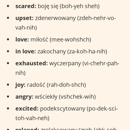
scared:
boję się (boh-yeh sheh)
upset:
zdenerwowany (zdeh-nehr-vo-
vah-nih)
love:
miłość (mee-wohshch)
in love:
zakochany (za-koh-ha-nih)
exhausted:
wyczerpany (vi-chehr-pah-
nih)
joy:
radość (rah-doh-shch)
angry:
wściekły (vshchek-wih)
excited:
podekscytowany (po-dek-sci-
toh-vah-neh)
relaxed:
zrelaksowany (zreh-lahk-soh-