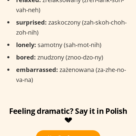
vah-neh)
surprised:
zaskoczony (zah-skoh-choh-
zoh-nih)
lonely:
samotny (sah-mot-nih)
bored:
znudzony (znoo-dzo-ny)
embarrassed:
zażenowana (za-zhe-no-
va-na)
Feeling dramatic? Say it in Polish
💔