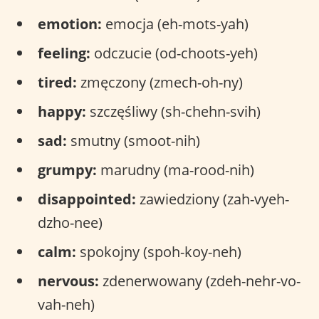
emotion:
emocja (eh-mots-yah)
feeling:
odczucie (od-choots-yeh)
tired:
zmęczony (zmech-oh-ny)
happy:
szczęśliwy (sh-chehn-svih)
sad:
smutny (smoot-nih)
grumpy:
marudny (ma-rood-nih)
disappointed:
zawiedziony (zah-vyeh-
dzho-nee)
calm:
spokojny (spoh-koy-neh)
nervous:
zdenerwowany (zdeh-nehr-vo-
vah-neh)