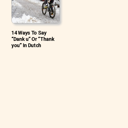
14 Ways To Say
“Dank u” Or “Thank
you” In Dutch