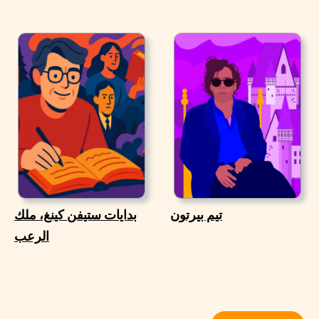
تيم بيرتون
بدايات ستيفن كينغ، ملك
الرعب