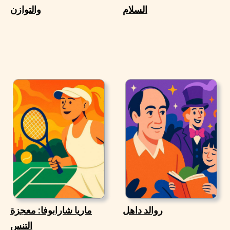
السلام
والتوازن
روالد داهل
ماريا شارابوفا: معجزة
التنس