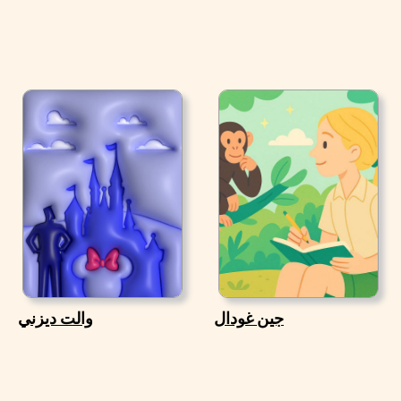
جين غودال
والت ديزني