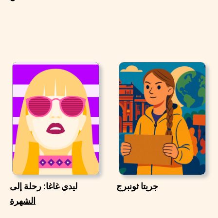
جريتا ثونبرج
ليدي غاغا: رحلة إلى
الشهرة