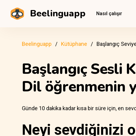
Beelinguapp
Nasıl çalışır
Beelinguapp
Kütüphane
Başlangıç Seviy
Başlangıç Sesli K
Dil öğrenmenin ye
Günde 10 dakika kadar kısa bir süre için, en sevd
Neyi sevdiğinizi 