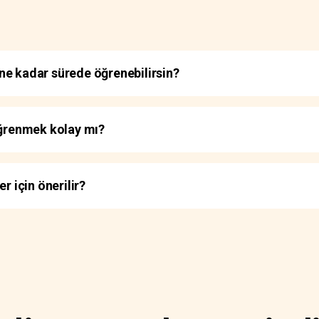
li ne kadar sürede öğrenebilirsin?
öğrenmek kolay mı?
r için önerilir?