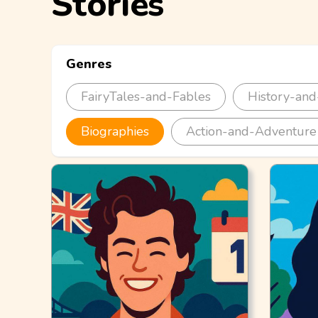
Stories
Genres
FairyTales-and-Fables
History-and
Biographies
Action-and-Adventure