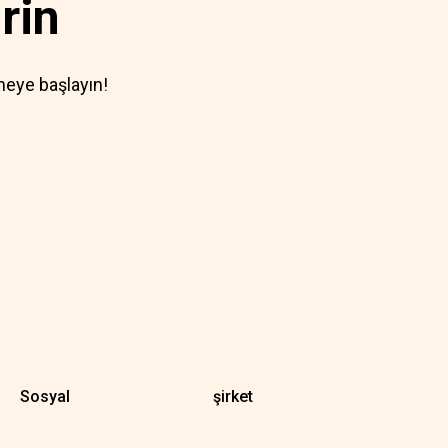
rin
meye başlayın!
Sosyal
şirket