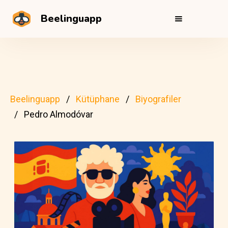
Beelinguapp
Beelinguapp
Kütüphane
Biyografiler
Pedro Almodóvar