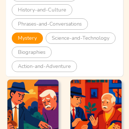
History-and-Culture
Phrases-and-Conversations
Mystery
Science-and-Technology
Biographies
Action-and-Adventure