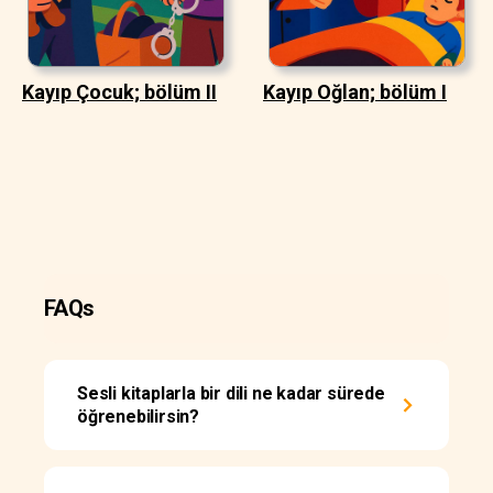
Kayıp Çocuk; bölüm II
Kayıp Oğlan; bölüm I
FAQs
Sesli kitaplarla bir dili ne kadar sürede
öğrenebilirsin?