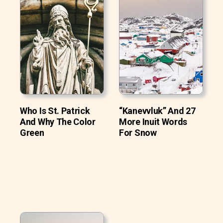
Who Is St. Patrick
“Kanevvluk” And 27
And Why The Color
More Inuit Words
Green
For Snow