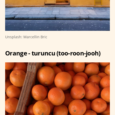
Unsplash: Marcellin Bric
Orange - turuncu (too-roon-jooh)