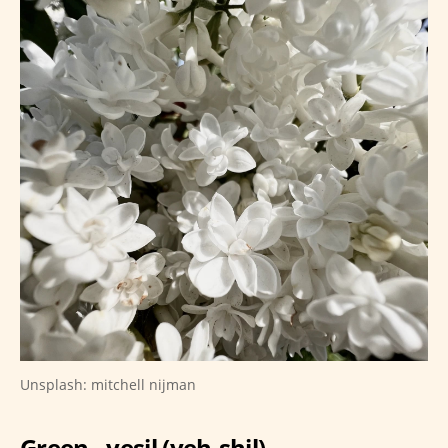
Unsplash: mitchell nijman
Green - yeşil (yeh-shil)