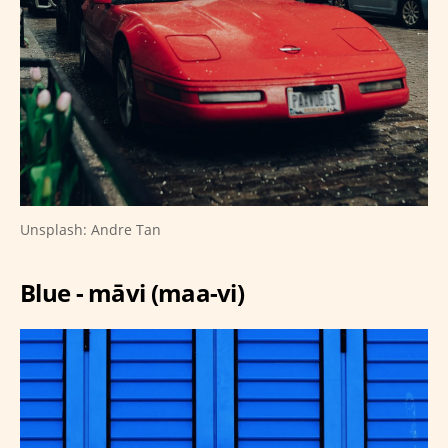
Unsplash: Andre Tan
Blue - māvi (maa-vi)