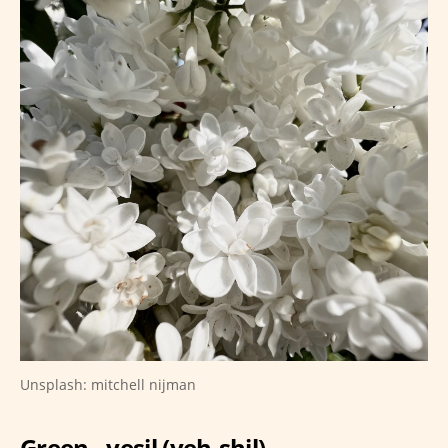
Unsplash: mitchell nijman
Green - yeşil (yeh-shil)