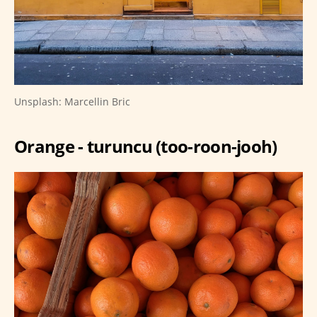
Unsplash: Marcellin Bric
Orange - turuncu (too-roon-jooh)