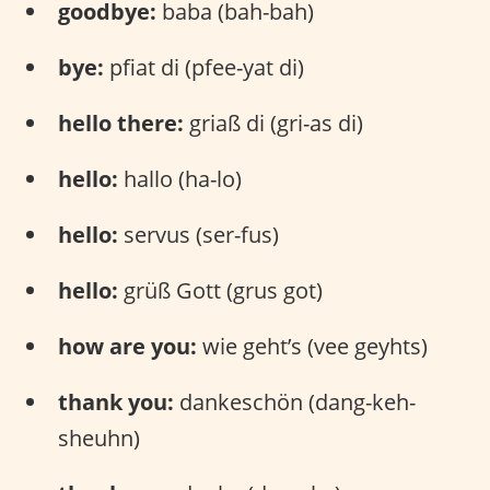
goodbye:
baba (bah-bah)
bye:
pfiat di (pfee-yat di)
hello there:
griaß di (gri-as di)
hello:
hallo (ha-lo)
hello:
servus (ser-fus)
hello:
grüß Gott (grus got)
how are you:
wie geht’s (vee geyhts)
thank you:
dankeschön (dang-keh-
sheuhn)