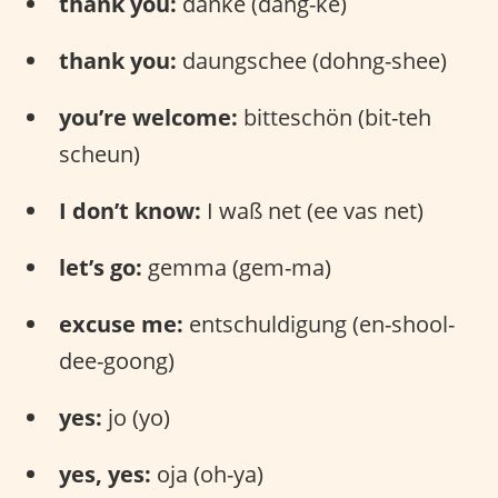
thank you:
danke (dang-ke)
thank you:
daungschee (dohng-shee)
you’re welcome:
bitteschön (bit-teh
scheun)
I don’t know:
I waß net (ee vas net)
let’s go:
gemma (gem-ma)
excuse me:
entschuldigung (en-shool-
dee-goong)
yes:
jo (yo)
yes, yes:
oja (oh-ya)