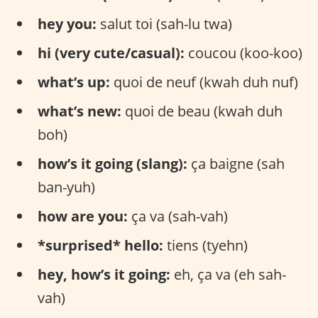
hey you:
salut toi (sah-lu twa)
hi (very cute/casual):
coucou (koo-koo)
what’s up:
quoi de neuf (kwah duh nuf)
what’s new:
quoi de beau (kwah duh
boh)
how’s it going (slang):
ça baigne (sah
ban-yuh)
how are you:
ça va (sah-vah)
*surprised* hello:
tiens (tyehn)
hey, how’s it going:
eh, ça va (eh sah-
vah)