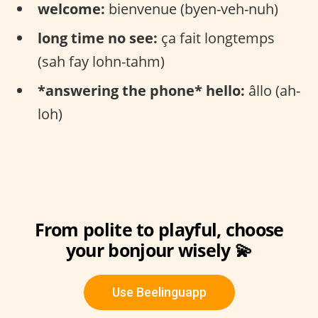
welcome:
bienvenue (byen-veh-nuh)
long time no see:
ça fait longtemps
(sah fay lohn-tahm)
*answering the phone* hello:
âllo (ah-
loh)
From polite to playful, choose
your bonjour wisely 💫
Use Beelinguapp