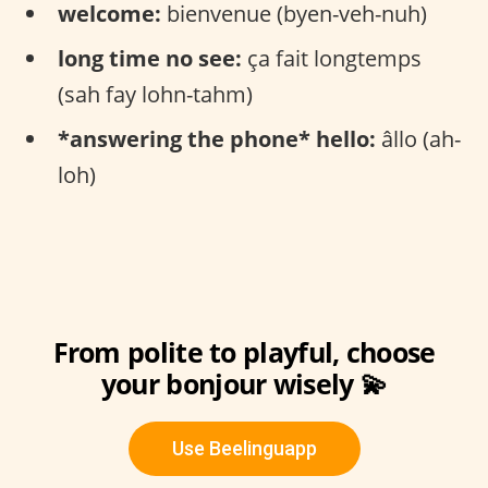
welcome:
bienvenue (byen-veh-nuh)
long time no see:
ça fait longtemps
(sah fay lohn-tahm)
*answering the phone* hello:
âllo (ah-
loh)
From polite to playful, choose
your bonjour wisely 💫
Use Beelinguapp