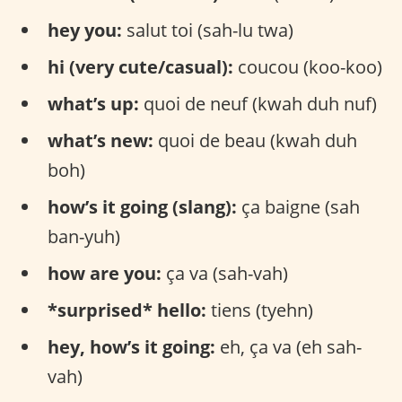
hey you:
salut toi (sah-lu twa)
hi (very cute/casual):
coucou (koo-koo)
what’s up:
quoi de neuf (kwah duh nuf)
what’s new:
quoi de beau (kwah duh
boh)
how’s it going (slang):
ça baigne (sah
ban-yuh)
how are you:
ça va (sah-vah)
*surprised* hello:
tiens (tyehn)
hey, how’s it going:
eh, ça va (eh sah-
vah)