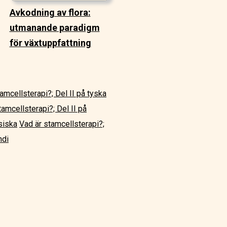
Avkodning av flora:
utmanande paradigm
för växtuppfattning
amcellsterapi?; Del II på tyska
tamcellsterapi?; Del II på
siska
Vad är stamcellsterapi?;
ndi