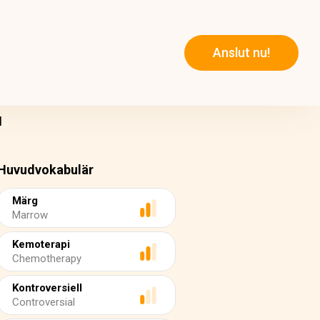
Anslut nu!
I
Huvudvokabulär
Märg
Marrow
Kemoterapi
Chemotherapy
Kontroversiell
Controversial