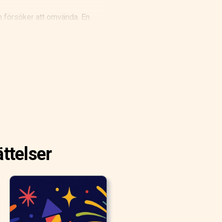
n försöker att omvända. En
örlorats i värdens kropp under
ttelser