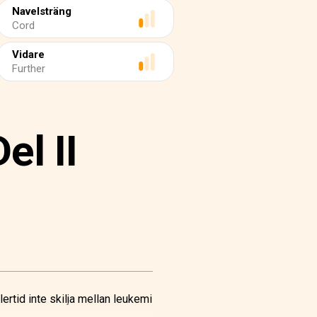
Navelsträng
Cord
Vidare
Further
el II
rtid inte skilja mellan leukemi