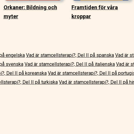
Orkaner: Bildning och
Framtiden för våra
myter
kroppar
 på engelska
Vad är stamcellsterapi?; Del II på spanska
Vad är st
I på svenska
Vad är stamcellsterapi?; Del II på italienska
Vad är s
i?; Del II på koreanska
Vad är stamcellsterapi?; Del II på portugi
lsterapi?; Del II på turkiska
Vad är stamcellsterapi?; Del II på hi