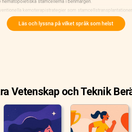
de hematopoietiska stamcellerna i benmärgen.
ventionella kemoterapistrategier som stamcellstransplantatione
cerar funktionella stamceller för att ersätta de celler som har f
Läs och lyssna på vilket språk som helst
ra Vetenskap och Teknik Berä