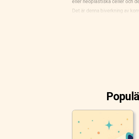
eller neoplastiska celler och 
Det är denna biverkning av kon
donators friska benmärg introdu
behandlingen.
Populä