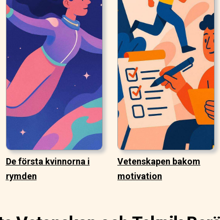
De första kvinnorna i
Vetenskapen bakom
rymden
motivation