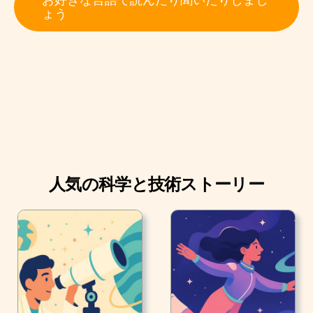
幹細胞移植が治療しようとするのは、従来の化学療法戦
ょう
略のこの副作用です。 ドナーの健康な骨髄は、治療中に
宿主の体内で失われた細胞と置き換えるために機能的幹
細胞を再導入します。
人気の科学と技術ストーリー