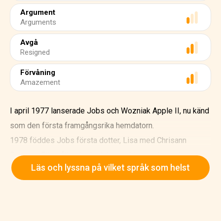
Argument
Arguments
Avgå
Resigned
Förvåning
Amazement
I april 1977 lanserade Jobs och Wozniak Apple II, nu känd
som den första framgångsrika hemdatorn.
1978 föddes Jobs första dotter, Lisa med Chrisann
Brennan. Först förnekade Jobs att Lisa var hans dotter.
Läs och lyssna på vilket språk som helst
men ett DNA-test bekräftade honom som far till barnet.