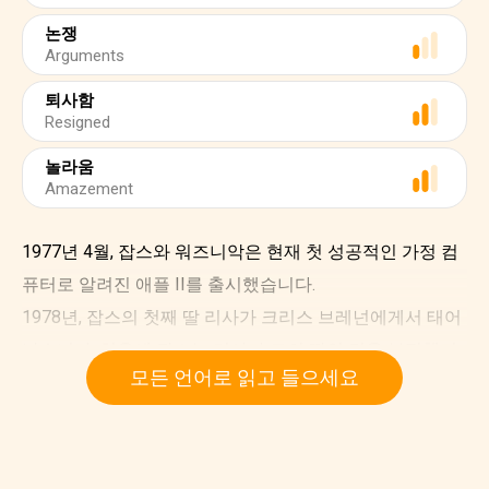
논쟁
Arguments
퇴사함
Resigned
놀라움
Amazement
1977년 4월, 잡스와 워즈니악은 현재 첫 성공적인 가정 컴
퓨터로 알려진 애플 II를 출시했습니다.
1978년, 잡스의 첫째 딸 리사가 크리스 브레넌에게서 태어
났습니다. 처음에 잡스는 리사가 그의 딸인 것을 부정했지
모든 언어로 읽고 들으세요
만, DNA 테스트로 그가 아기의 아버지인 것이 확인되었습
니다.