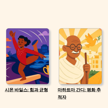
시몬 바일스: 힘과 균형
마하트마 간디: 평화 추
적자