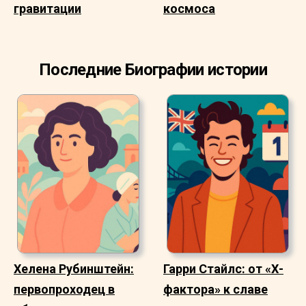
гравитации
космоса
Последние Биографии истории
Хелена Рубинштейн:
Гарри Стайлс: от «Х-
первопроходец в
фактора» к славе