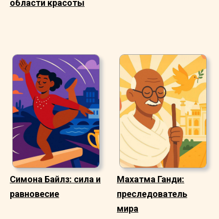
области красоты
Симона Байлз: сила и
Махатма Ганди:
равновесие
преследователь
мира