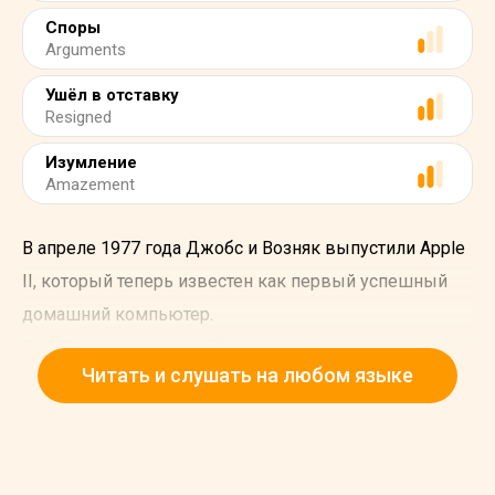
Споры
Arguments
Ушёл в отставку
Resigned
Изумление
Amazement
В апреле 1977 года Джобс и Возняк выпустили Apple
II, который теперь известен как первый успешный
домашний компьютер.
В 1978 году у Крисанн Бреннан родилась первая дочь
Читать и слушать на любом языке
Джобса, Лиза. Сначала Джобс отрицал, что Лиза была
его дочерью, но тест ДНК подтвердил, что он отец
ребенка.