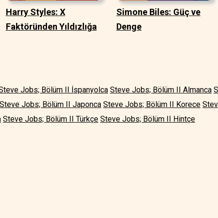
Harry Styles: X
Simone Biles: Güç ve
Faktöründen Yıldızlığa
Denge
Steve Jobs; Bölüm II İspanyolca
Steve Jobs; Bölüm II Almanca
S
Steve Jobs; Bölüm II Japonca
Steve Jobs; Bölüm II Korece
Stev
a
Steve Jobs; Bölüm II Türkçe
Steve Jobs; Bölüm II Hintçe