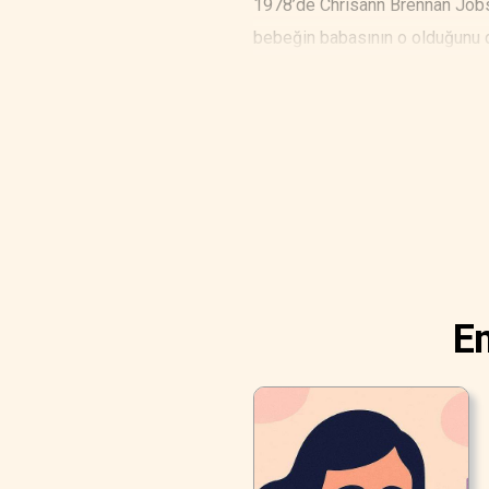
1978’de Chrisann Brennan Jobs’ı
bebeğin babasının o olduğunu d
En