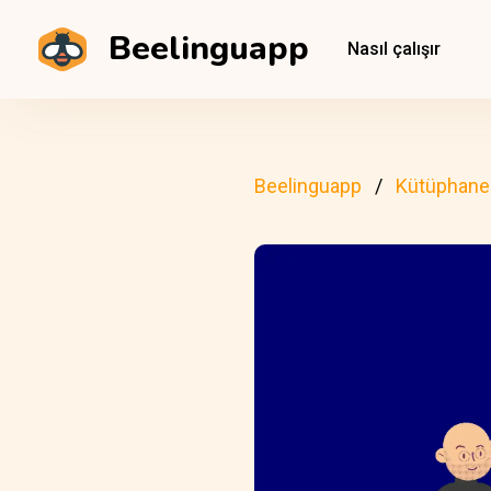
Beelinguapp
Nasıl çalışır
Beelinguapp
Kütüphane