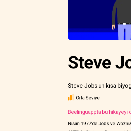
Steve Jo
Steve Jobs'un kısa biyog
Orta Seviye
Beelinguappta bu hikayeyi o
Nisan 1977’de Jobs ve Wozniak b