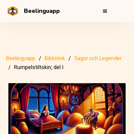
Beelinguapp
Beelinguapp
Bibliotek
Sagor och Legender
Rumpelstiltskin; del I