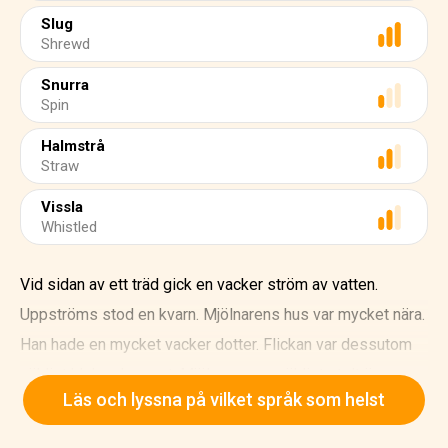
Slug
Shrewd
Snurra
Spin
Halmstrå
Straw
Vissla
Whistled
Vid sidan av ett träd gick en vacker ström av vatten.
Uppströms stod en kvarn. Mjölnarens hus var mycket nära.
Han hade en mycket vacker dotter. Flickan var dessutom
väldigt klok och smart. Mjölnaren var väldigt stolt över
Läs och lyssna på vilket språk som helst
henne.
En dag berättade han för kungen i landet att hans dotter