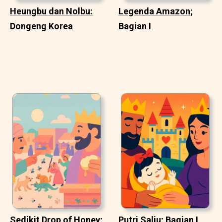
Heungbu dan Nolbu:
Legenda Amazon;
Dongeng Korea
Bagian I
Sedikit Drop of Honey;
Putri Salju; Bagian I