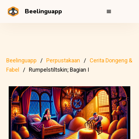
Beelinguapp
Beelinguapp
Perpustakaan
Cerita Dongeng &
Fabel
Rumpelstiltskin; Bagian I