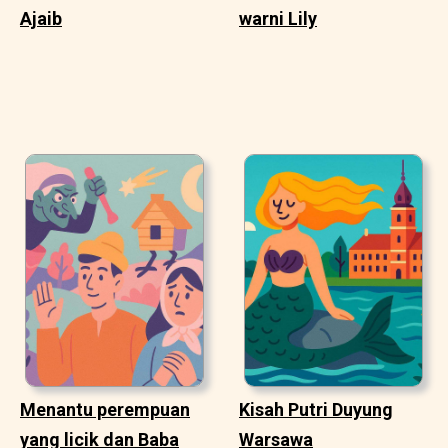
Ajaib
warni Lily
Menantu perempuan
Kisah Putri Duyung
yang licik dan Baba
Warsawa