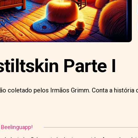
iltskin Parte I
ão coletado pelos Irmãos Grimm. Conta a históri
o Beelinguapp!