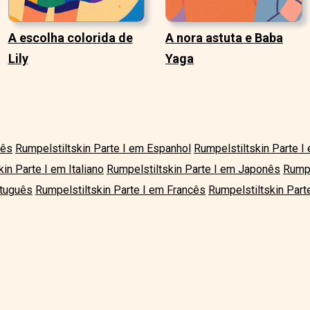
A escolha colorida de
A nora astuta e Baba
Lily
Yaga
lês
Rumpelstiltskin Parte I em Espanhol
Rumpelstiltskin Parte 
in Parte I em Italiano
Rumpelstiltskin Parte I em Japonês
Rumpe
rtuguês
Rumpelstiltskin Parte I em Francês
Rumpelstiltskin Part