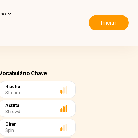
mas
Iniciar
Vocabulário Chave
Riacho
Stream
Astuta
Shrewd
Girar
Spin