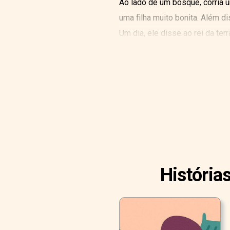
Ao lado de um bosque, corria u
uma filha muito bonita. Além di
Um dia, ele disse ao rei da terr
História