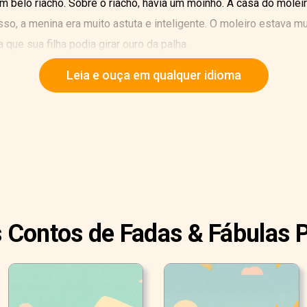
m belo riacho. Sobre o riacho, havia um moinho. A casa do moleir
sso, a menina era muito astuta e inteligente. O moleiro estava mu
a que sua filha podia girar ouro da palha.
Leia e ouça em qualquer idioma
s Contos de Fadas & Fábulas 