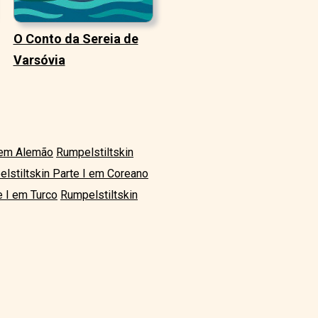
O Conto da Sereia de
Varsóvia
I em Alemão
Rumpelstiltskin
lstiltskin Parte I em Coreano
e I em Turco
Rumpelstiltskin