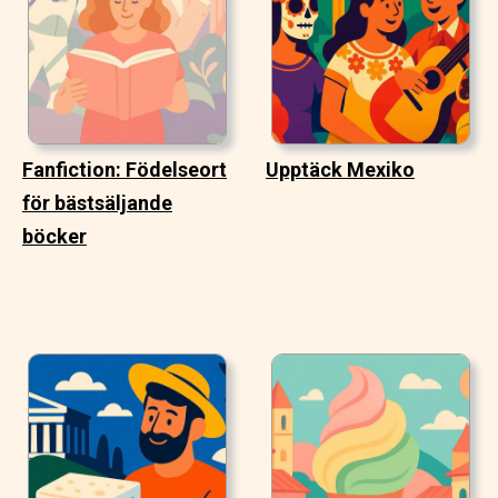
Fanfiction: Födelseort
Upptäck Mexiko
för bästsäljande
böcker