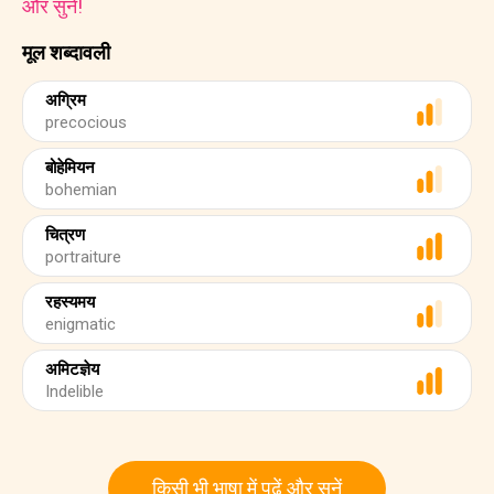
और सुनें!
मूल शब्दावली
अग्रिम
precocious
बोहेमियन
bohemian
चित्रण
portraiture
रहस्यमय
enigmatic
अमिटज्ञेय
Indelible
किसी भी भाषा में पढ़ें और सुनें