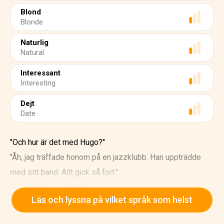
Blond
Blonde
Naturlig
Natural
Interessant
Interesting
Dejt
Date
"Och hur är det med Hugo?"
"Åh, jag träffade honom på en jazzklubb. Han uppträdde
med sitt band. Allt gick så fort."
"Hur bjöd han ut dig?"
Läs och lyssna på vilket språk som helst
"Jag hade gått på konserten med Andrea. Andreas bror
jobbar på klubben. När konserten tog slut satte sig Hugo