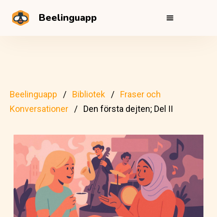
Beelinguapp
Beelinguapp
Bibliotek
Fraser och
Konversationer
Den första dejten; Del II