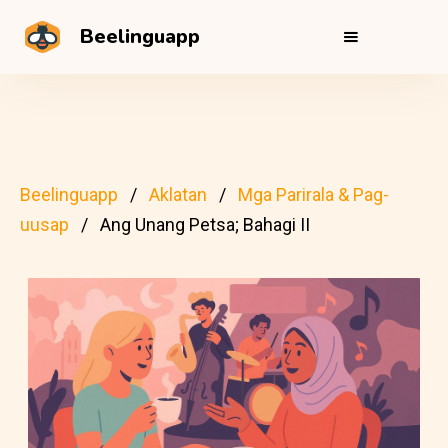
Beelinguapp
Beelinguapp
Aklatan
Mga Parirala & Pag-
uusap
Ang Unang Petsa; Bahagi II