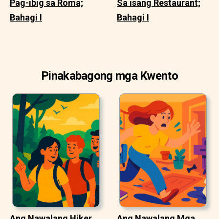
Pag-ibig sa Roma;
Sa isang Restaurant;
Bahagi I
Bahagi I
Pinakabagong mga Kwento
Ang Nawalang Hiker
Ang Nawalang Mga