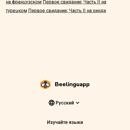
на французском
Первое свидание; Часть II на
турецком
Первое свидание; Часть II на хинди
Beelinguapp
Pусский
Изучайте языки