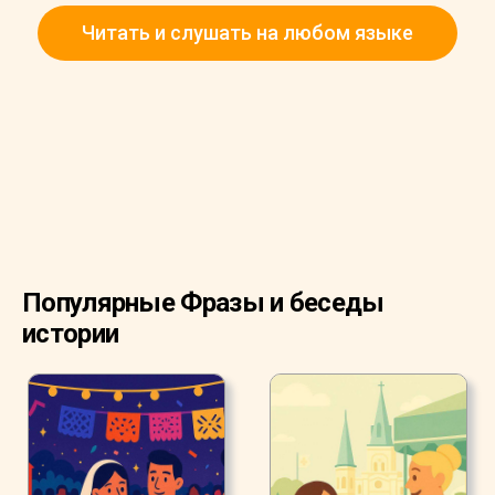
«Как он тебя пригласил на свидание?»
Читать и слушать на любом языке
«Я пошла на концерт с Андреа. Брат Андреа работает
в клубе. Когда концерт закончился, Хьюго сел за наш
столик».
Популярные Фразы и беседы
истории