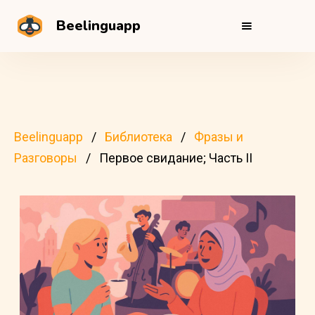
Beelinguapp
Beelinguapp
Библиотека
Фразы и
Разговоры
Первое свидание; Часть II