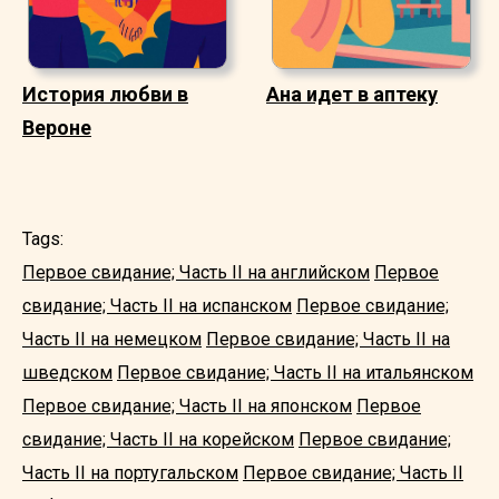
История любви в
Ана идет в аптеку
Вероне
Tags:
Первое свидание; Часть II на английском
Первое
свидание; Часть II на испанском
Первое свидание;
Часть II на немецком
Первое свидание; Часть II на
шведском
Первое свидание; Часть II на итальянском
Первое свидание; Часть II на японском
Первое
свидание; Часть II на корейском
Первое свидание;
Часть II на португальском
Первое свидание; Часть II