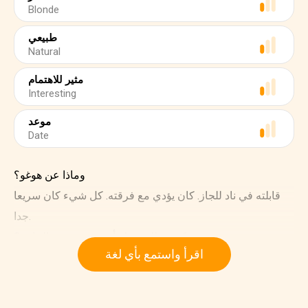
Blonde
طبيعي
Natural
مثير للاهتمام
Interesting
موعد
Date
وماذا عن هوغو؟
قابلته في ناد للجاز. كان يؤدي مع فرقته. كل شيء كان سريعا
جدا.
كيف طلب منك أن تذهبي معه بالخارج؟
اقرأ واستمع بأي لغة
ذهبت إلى الحفلة الموسيقية مع أندريا. يعمل شقيق أندريا في
النادي. عندما انتهت الحفلة، جلس هوغو على طاولتنا ".