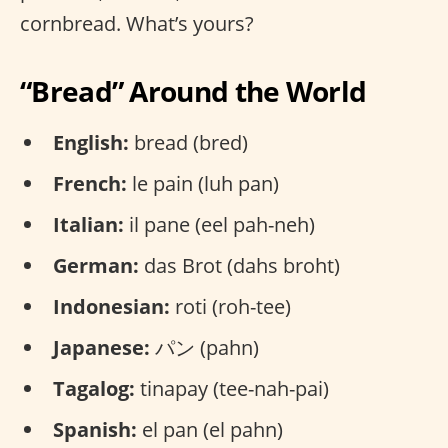
cornbread. What’s yours?
“Bread” Around the World
English:
bread (bred)
French:
le pain (luh pan)
Italian:
il pane (eel pah-neh)
German:
das Brot (dahs broht)
Indonesian:
roti (roh-tee)
Japanese:
パン (pahn)
Tagalog:
tinapay (tee-nah-pai)
Spanish:
el pan (el pahn)