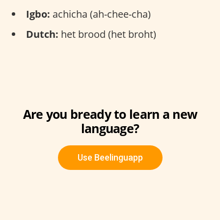
Igbo:
achicha (ah-chee-cha)
Dutch:
het brood (het broht)
Are you bready to learn a new
language?
Use Beelinguapp