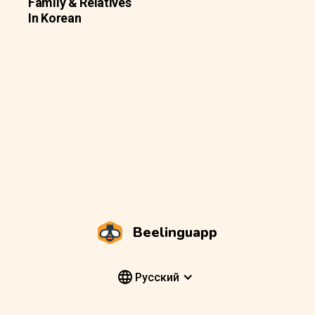
Family & Relatives
In Korean
Beelinguapp
Pусский