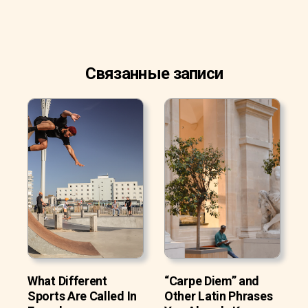
Связанные записи
What Different
“Carpe Diem” and
Sports Are Called In
Other Latin Phrases