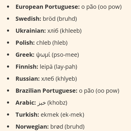
European Portuguese:
o pão (oo pow)
Swedish:
bröd (bruhd)
Ukrainian:
хліб (khleeb)
Polish:
chleb (hleb)
Greek:
ψωμί (pso-mee)
Finnish:
leipä (lay-pah)
Russian:
хлеб (khlyeb)
Brazilian Portuguese:
o pão (oo pow)
Arabic:
خبز (khobz)
Turkish:
ekmek (ek-mek)
Norwegian:
brød (bruhd)