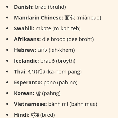
Danish:
brød (bruhd)
Mandarin Chinese:
面包 (miànbāo)
Swahili:
mkate (m-kah-teh)
Afrikaans:
die brood (dee broht)
Hebrew:
לחם (leh-khem)
Icelandic:
brauð (broyth)
Thai:
ขนมปัง (ka-nom pang)
Esperanto:
pano (pah-no)
Korean:
빵 (pahng)
Vietnamese:
bánh mì (bahn mee)
Hindi:
ब्रेड (bred)