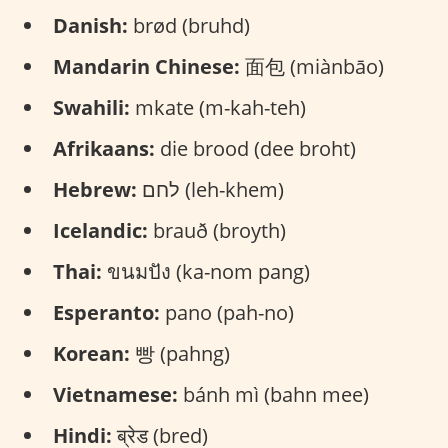
Danish:
brød (bruhd)
Mandarin Chinese:
面包 (miànbāo)
Swahili:
mkate (m-kah-teh)
Afrikaans:
die brood (dee broht)
לחם (leh-khem)
Hebrew:
Icelandic:
brauð (broyth)
Thai:
ขนมปัง (ka-nom pang)
Esperanto:
pano (pah-no)
Korean:
빵 (pahng)
Vietnamese:
bánh mì (bahn mee)
Hindi:
ब्रेड (bred)