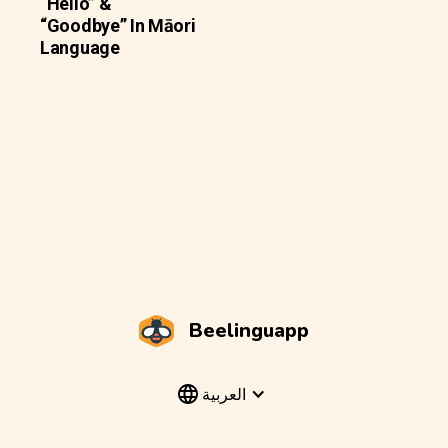
“Hello” &
“Goodbye” In Māori
Language
Beelinguapp
العربية