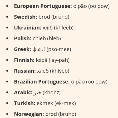
European Portuguese:
o pão (oo pow)
Swedish:
bröd (bruhd)
Ukrainian:
хліб (khleeb)
Polish:
chleb (hleb)
Greek:
ψωμί (pso-mee)
Finnish:
leipä (lay-pah)
Russian:
хлеб (khlyeb)
Brazilian Portuguese:
o pão (oo pow)
خبز (khobz)
Arabic:
Turkish:
ekmek (ek-mek)
Norwegian:
brød (bruhd)