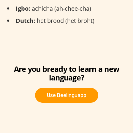
Igbo:
achicha (ah-chee-cha)
Dutch:
het brood (het broht)
Are you bready to learn a new
language?
Use Beelinguapp