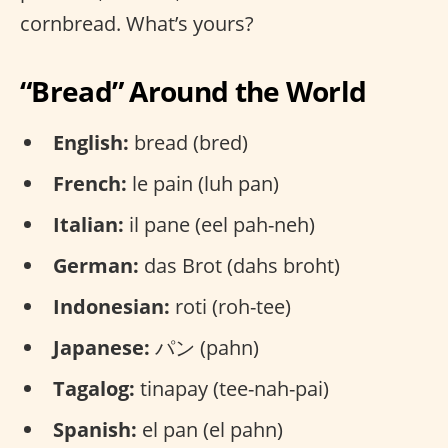
cornbread. What’s yours?
“Bread” Around the World
English:
bread (bred)
French:
le pain (luh pan)
Italian:
il pane (eel pah-neh)
German:
das Brot (dahs broht)
Indonesian:
roti (roh-tee)
Japanese:
パン (pahn)
Tagalog:
tinapay (tee-nah-pai)
Spanish:
el pan (el pahn)